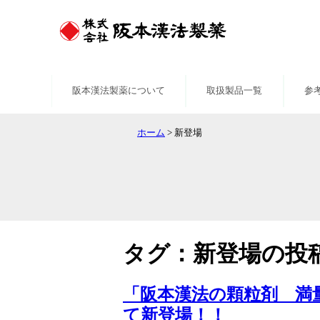
阪本漢法製薬について
取扱製品一覧
参
ホーム
>
新登場
タグ：新登場の投
「阪本漢法の顆粒剤 満
て新登場！！