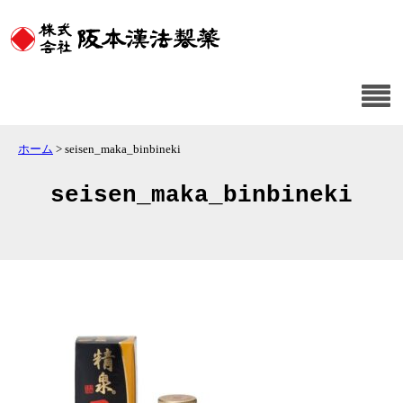
ホーム
>
seisen_maka_binbineki
seisen_maka_binbineki