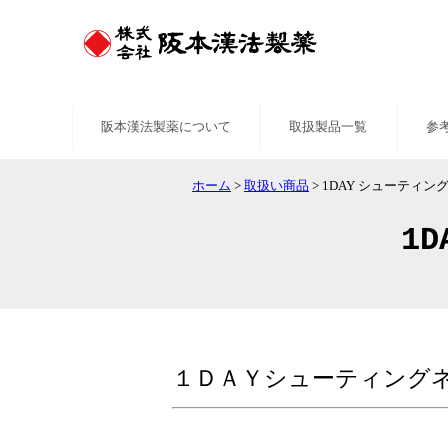
阪本漢法製薬について
取扱製品一覧
参
ホーム
>
取扱い商品
>
1DAY シューティン
1
１ＤＡＹシューティング