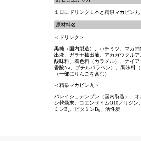
１日にドリンク１本と精泉マカビン丸
原材料名
＜ドリンク＞
黒糖（国内製造）、ハチミツ、マカ抽
出液、ガラナ抽出液、アカガウクルア
酸味料、着色料（カラメル）、ナイア
香酸Na、ブチルパラベン）、調味料
（一部にりんごを含む）
＜精泉マカビン丸＞
バレイショデンプン（国内製造）、オ
シ乾燥末、コエンザイムQ10／リジ
ミンB
、ビタミンB
、活性炭
2
6