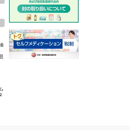
抽
、
息
ム
タ