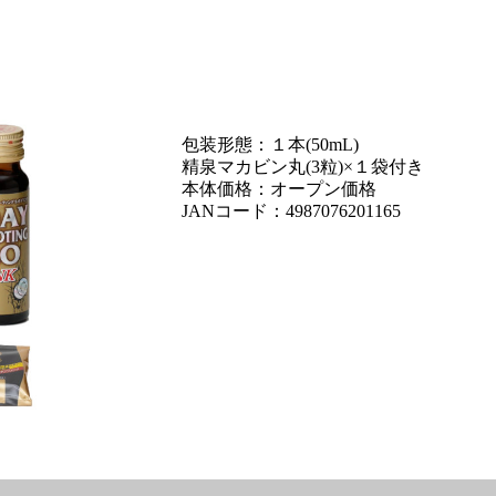
包装形態：１本(50mL)
精泉マカビン丸(3粒)×１袋付き
本体価格：オープン価格
JANコード：4987076201165